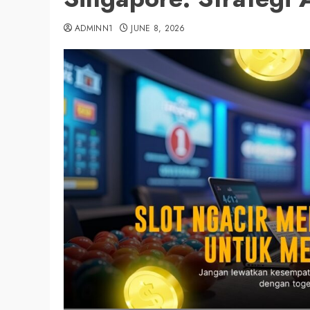
ADMINN1
JUNE 8, 2026