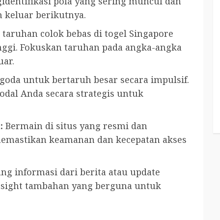
dentifikasi pola yang sering muncul dan
keluar berikutnya.
 taruhan colok bebas di togel Singapore
ggi. Fokuskan taruhan pada angka-angka
uar.
goda untuk bertaruh besar secara impulsif.
dal Anda secara strategis untuk
:
Bermain di situs yang resmi dan
 memastikan keamanan dan kecepatan akses
ng informasi dari berita atau update
insight tambahan yang berguna untuk