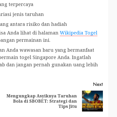
ang terpercaya
riasi jenis taruhan
ang antara risiko dan hadiah
bisa Anda lihat di halaman
Wikipedia Togel
ngan permainan ini.
an Anda wawasan baru yang bermanfaat
ermain togel Singapore Anda. Ingatlah
ab dan jangan pernah gunakan uang lebih
Next
Mengungkap Asyiknya Taruhan
Previous
Next
Bola di SBOBET: Strategi dan
post:
post:
Tips Jitu