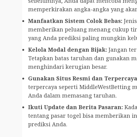
sebelumnya, Anda dapat mencoba mengi
memperkirakan angka-angka yang akan 
Manfaatkan Sistem Colok Bebas:
Jenis
memberikan peluang menang cukup tin
yang Anda prediksi paling mungkin kel
Kelola Modal dengan Bijak:
Jangan ter
Tetapkan batas taruhan dan gunakan mo
menghindari kerugian besar.
Gunakan Situs Resmi dan Terpercaya
terpercaya seperti MiddleWestBetting
Anda dalam memasang taruhan.
Ikuti Update dan Berita Pasaran:
Kada
tentang pasar togel bisa memberikan 
prediksi Anda.