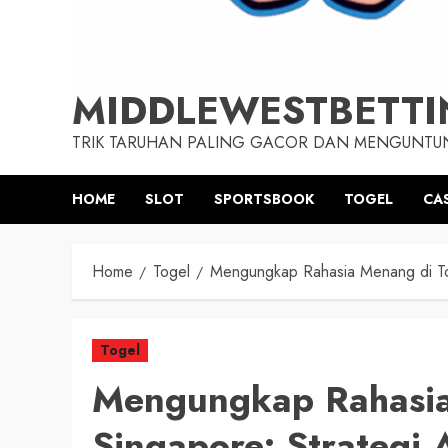
MIDDLEWESTBETTI
TRIK TARUHAN PALING GACOR DAN MENGUNT
HOME
SLOT
SPORTSBOOK
TOGEL
CA
Home
Togel
Mengungkap Rahasia Menang di To
Togel
Mengungkap Rahasia
Singapore: Strategi