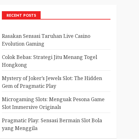
RECENT POSTS
Rasakan Sensasi Taruhan Live Casino
Evolution Gaming
Colok Bebas: Strategi Jitu Menang Togel
Hongkong
Mystery of Joker’s Jewels Slot: The Hidden
Gem of Pragmatic Play
Microgaming Slots: Menguak Pesona Game
Slot Immersive Originals
Pragmatic Play: Sensasi Bermain Slot Bola
yang Menggila