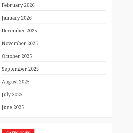
February 2026
January 2026
December 2025
November 2025
October 2025
September 2025
August 2025
July 2025
June 2025