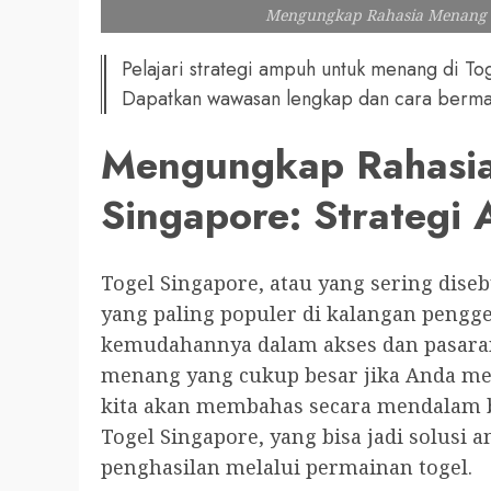
Mengungkap Rahasia Menang d
Pelajari strategi ampuh untuk menang di Tog
Dapatkan wawasan lengkap dan cara bermain 
Mengungkap Rahasia
Singapore: Strategi
Togel Singapore, atau yang sering diseb
yang paling populer di kalangan pengg
kemudahannya dalam akses dan pasaran 
menang yang cukup besar jika Anda memil
kita akan membahas secara mendalam b
Togel Singapore, yang bisa jadi solus
penghasilan melalui permainan togel.