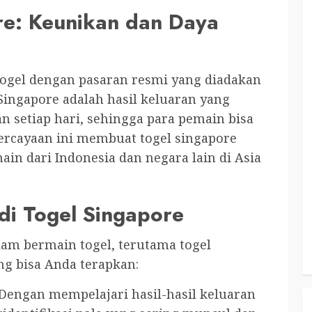
re: Keunikan dan Daya
togel dengan pasaran resmi yang diadakan
 Singapore adalah hasil keluaran yang
 setiap hari, sehingga para pemain bisa
rcayaan ini membuat togel singapore
ain dari Indonesia dan negara lain di Asia
di Togel Singapore
am bermain togel, terutama togel
ng bisa Anda terapkan:
Dengan mempelajari hasil-hasil keluaran