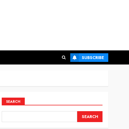
SUBSCRIBE
SEARCH
SEARCH