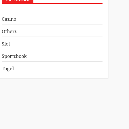
CATEGORIES
Casino
Others
Slot
Sportsbook
Togel