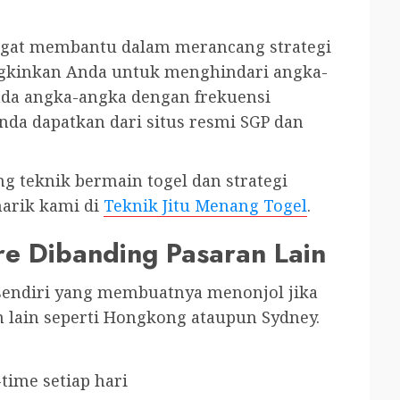
sangat membantu dalam merancang strategi
ungkinkan Anda untuk menghindari angka-
ada angka-angka dengan frekuensi
Anda dapatkan dari situs resmi SGP dan
g teknik bermain togel dan strategi
narik kami di
Teknik Jitu Menang Togel
.
re Dibanding Pasaran Lain
sendiri yang membuatnya menonjol jika
n lain seperti Hongkong ataupun Sydney.
time setiap hari