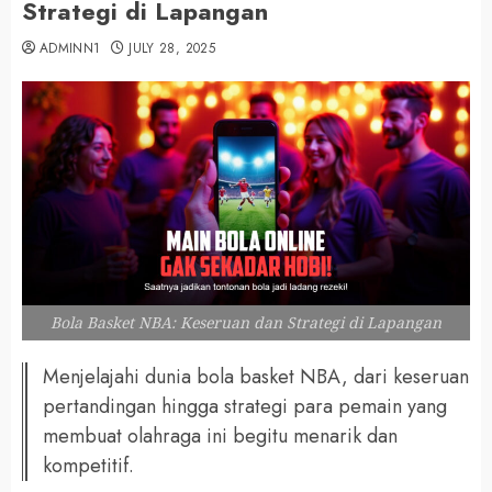
Strategi di Lapangan
ADMINN1
JULY 28, 2025
Bola Basket NBA: Keseruan dan Strategi di Lapangan
Menjelajahi dunia bola basket NBA, dari keseruan
pertandingan hingga strategi para pemain yang
membuat olahraga ini begitu menarik dan
kompetitif.