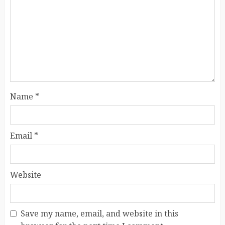
Name
*
Email
*
Website
Save my name, email, and website in this