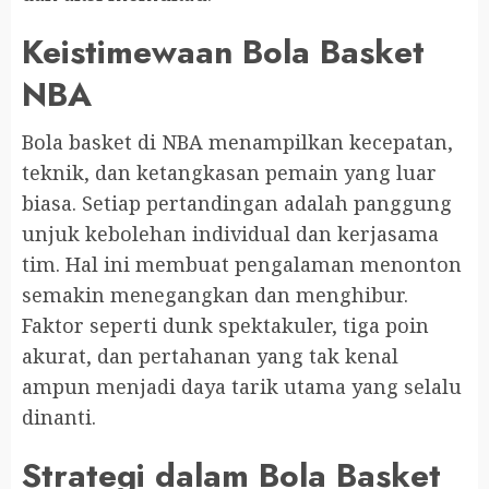
Keistimewaan Bola Basket
NBA
Bola basket di NBA menampilkan kecepatan,
teknik, dan ketangkasan pemain yang luar
biasa. Setiap pertandingan adalah panggung
unjuk kebolehan individual dan kerjasama
tim. Hal ini membuat pengalaman menonton
semakin menegangkan dan menghibur.
Faktor seperti dunk spektakuler, tiga poin
akurat, dan pertahanan yang tak kenal
ampun menjadi daya tarik utama yang selalu
dinanti.
Strategi dalam Bola Basket