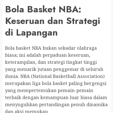
Bola Basket NBA:
Keseruan dan Strategi
di Lapangan
Bola basket NBA bukan sekadar olahraga
biasa; ini adalah perpaduan keseruan,
keterampilan, dan strategi tingkat tinggi
yang menarik jutaan penggemar di seluruh
dunia. NBA (National Basketball Association)
merupakan liga bola basket paling bergengsi
yang mempertemukan pemain-pemain
terbaik dengan kemampuan luar biasa dalam
menyuguhkan pertandingan penuh dinamika
dan aksi memukau.