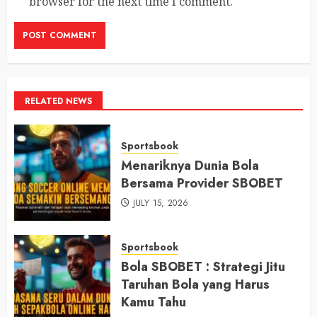
browser for the next time I comment.
RELATED NEWS
Sportsbook
Menariknya Dunia Bola
Bersama Provider SBOBET
JULY 15, 2026
Sportsbook
Bola SBOBET : Strategi Jitu
Taruhan Bola yang Harus
Kamu Tahu