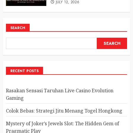
JULY 12, 2026
SEARCH
SEARCH
RECENT POSTS
Rasakan Sensasi Taruhan Live Casino Evolution
Gaming
Colok Bebas: Strategi Jitu Menang Togel Hongkong
Mystery of Joker’s Jewels Slot: The Hidden Gem of
Pragmatic Play