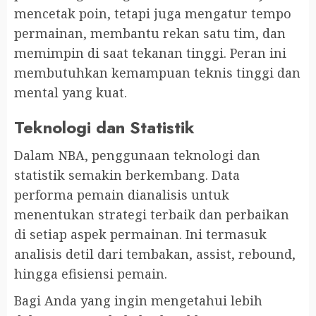
mencetak poin, tetapi juga mengatur tempo
permainan, membantu rekan satu tim, dan
memimpin di saat tekanan tinggi. Peran ini
membutuhkan kemampuan teknis tinggi dan
mental yang kuat.
Teknologi dan Statistik
Dalam NBA, penggunaan teknologi dan
statistik semakin berkembang. Data
performa pemain dianalisis untuk
menentukan strategi terbaik dan perbaikan
di setiap aspek permainan. Ini termasuk
analisis detil dari tembakan, assist, rebound,
hingga efisiensi pemain.
Bagi Anda yang ingin mengetahui lebih