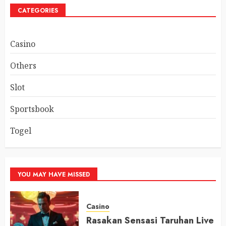
CATEGORIES
Casino
Others
Slot
Sportsbook
Togel
YOU MAY HAVE MISSED
Casino
Rasakan Sensasi Taruhan Live