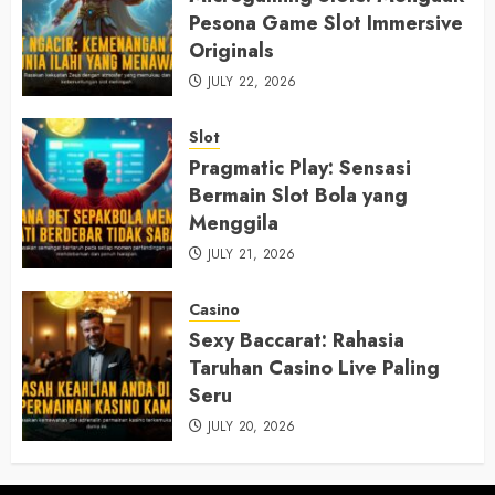
Pesona Game Slot Immersive
Originals
JULY 22, 2026
Slot
Pragmatic Play: Sensasi
Bermain Slot Bola yang
Menggila
JULY 21, 2026
Casino
Sexy Baccarat: Rahasia
Taruhan Casino Live Paling
Seru
JULY 20, 2026