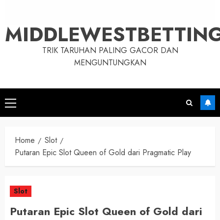
MIDDLEWESTBETTIN
TRIK TARUHAN PALING GACOR DAN
MENGUNTUNGKAN
Primary
Menu
Home
Slot
Putaran Epic Slot Queen of Gold dari Pragmatic Play
Slot
Putaran Epic Slot Queen of Gold dari