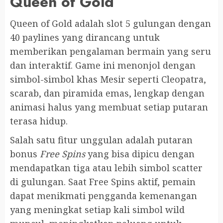
Queen of Gold
Queen of Gold adalah slot 5 gulungan dengan
40 paylines yang dirancang untuk
memberikan pengalaman bermain yang seru
dan interaktif. Game ini menonjol dengan
simbol-simbol khas Mesir seperti Cleopatra,
scarab, dan piramida emas, lengkap dengan
animasi halus yang membuat setiap putaran
terasa hidup.
Salah satu fitur unggulan adalah putaran
bonus
Free Spins
yang bisa dipicu dengan
mendapatkan tiga atau lebih simbol scatter
di gulungan. Saat Free Spins aktif, pemain
dapat menikmati pengganda kemenangan
yang meningkat setiap kali simbol wild