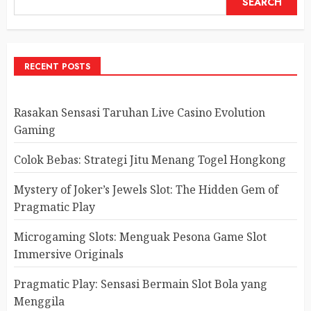
SEARCH
RECENT POSTS
Rasakan Sensasi Taruhan Live Casino Evolution
Gaming
Colok Bebas: Strategi Jitu Menang Togel Hongkong
Mystery of Joker’s Jewels Slot: The Hidden Gem of
Pragmatic Play
Microgaming Slots: Menguak Pesona Game Slot
Immersive Originals
Pragmatic Play: Sensasi Bermain Slot Bola yang
Menggila