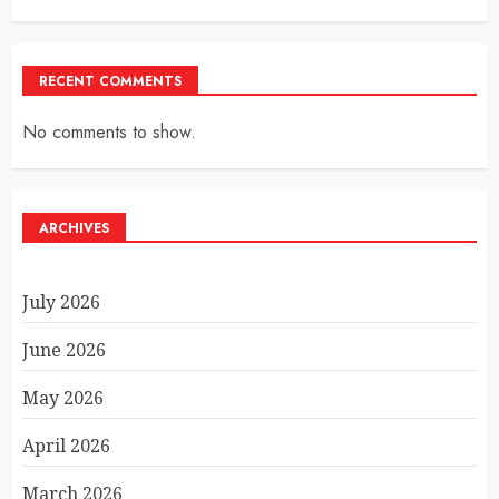
RECENT COMMENTS
No comments to show.
ARCHIVES
July 2026
June 2026
May 2026
April 2026
March 2026