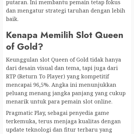
putaran. Ini membantu pemain tetap fokus
dan mengatur strategi taruhan dengan lebih
baik.
Kenapa Memilih Slot Queen
of Gold?
Keunggulan slot Queen of Gold tidak hanya
dari desain visual dan tema, tapi juga dari
RTP (Return To Player) yang kompetitif
mencapai 96,5%. Angka ini menunjukkan
peluang menang jangka panjang yang cukup
menarik untuk para pemain slot online.
Pragmatic Play, sebagai penyedia game
terkemuka, terus menjaga kualitas dengan
update teknologi dan fitur terbaru yang