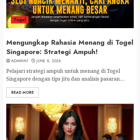
Togel
Mengungkap Rahasia Menang di Togel
Singapore: Strategi Ampuh!
ADMINN1
JUNE 8, 2026
Pelajari strategi ampuh untuk menang di Togel
Singapore dengan tips jitu dan analisis pasaran....
READ MORE