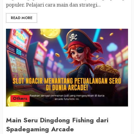
populer. Pelajari cara main dan strategi...
READ MORE
Others
Main Seru Dingdong Fishing dari
Spadegaming Arcade