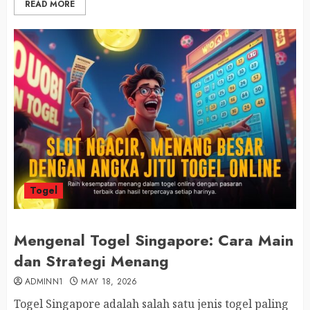
READ MORE
Togel
Mengenal Togel Singapore: Cara Main
dan Strategi Menang
ADMINN1
MAY 18, 2026
Togel Singapore adalah salah satu jenis togel paling