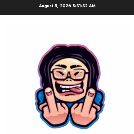
Skip
August 5, 2026
8:31:33 AM
to
content