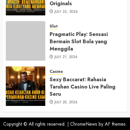
Originals
JULY 22, 2026
Slot
Pragmatic Play: Sensasi
Bermain Slot Bola yang
Menggila
JULY 21, 2026
Casino
Sexy Baccarat: Rahasia
Taruhan Casino Live Paling
Seru
JULY 20, 2026
Copyright © All rights reserved.
|
ChromeNews
by AF themes.