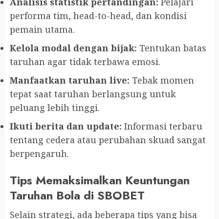
Analisis statistik pertandingan:
Pelajari
performa tim, head-to-head, dan kondisi
pemain utama.
Kelola modal dengan bijak:
Tentukan batas
taruhan agar tidak terbawa emosi.
Manfaatkan taruhan live:
Tebak momen
tepat saat taruhan berlangsung untuk
peluang lebih tinggi.
Ikuti berita dan update:
Informasi terbaru
tentang cedera atau perubahan skuad sangat
berpengaruh.
Tips Memaksimalkan Keuntungan
Taruhan Bola di SBOBET
Selain strategi, ada beberapa tips yang bisa