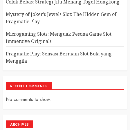
Colok Bebas: Strategi Jitu Menang Togel Hongkong
Mystery of Joker’s Jewels Slot: The Hidden Gem of
Pragmatic Play
Microgaming Slots: Menguak Pesona Game Slot
Immersive Originals
Pragmatic Play: Sensasi Bermain Slot Bola yang
Menggila
RECENT COMMENTS
No comments to show.
ARCHIVES