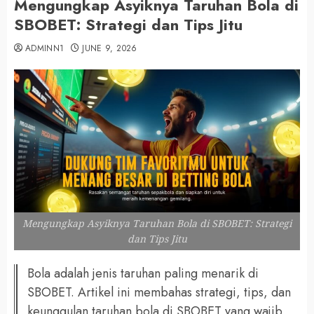
Mengungkap Asyiknya Taruhan Bola di
SBOBET: Strategi dan Tips Jitu
ADMINN1
JUNE 9, 2026
Mengungkap Asyiknya Taruhan Bola di SBOBET: Strategi
dan Tips Jitu
Bola adalah jenis taruhan paling menarik di
SBOBET. Artikel ini membahas strategi, tips, dan
keunggulan taruhan bola di SBOBET yang wajib