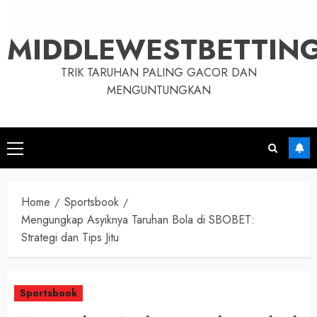
MIDDLEWESTBETTIN
TRIK TARUHAN PALING GACOR DAN
MENGUNTUNGKAN
Primary
Menu
Home
Sportsbook
Mengungkap Asyiknya Taruhan Bola di SBOBET:
Strategi dan Tips Jitu
Sportsbook